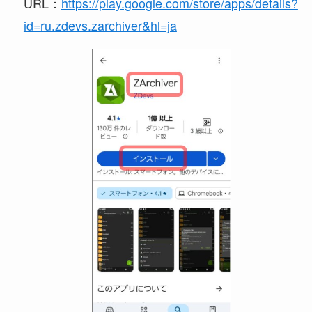
URL：
https://play.google.com/store/apps/details?
id=ru.zdevs.zarchiver&hl=ja