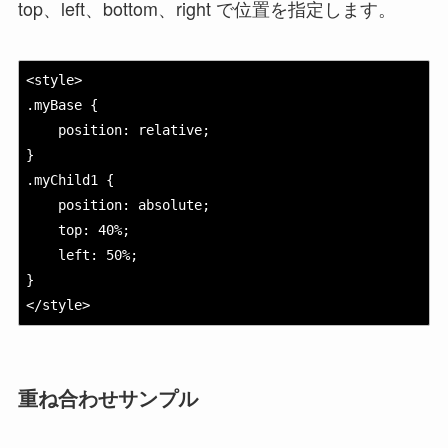
top、left、bottom、right で位置を指定します。
<style>

.myBase {

position: relative;
}

.myChild1 {

position: absolute;
top: 40%;
left: 50%;
}

</style>
重ね合わせサンプル